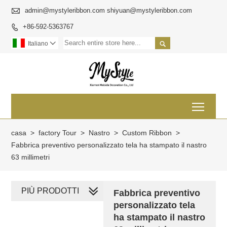

admin@mystyleribbon.com shiyuan@mystyleribbon.com
+86-592-5363767


Italiano

Toggl
casa
>
factory Tour
>
Nastro
>
Custom Ribbon
>
Fabbrica preventivo personalizzato tela ha stampato il nastro
63 millimetri
PIÙ PRODOTTI
Fabbrica preventivo
personalizzato tela
ha stampato il nastro