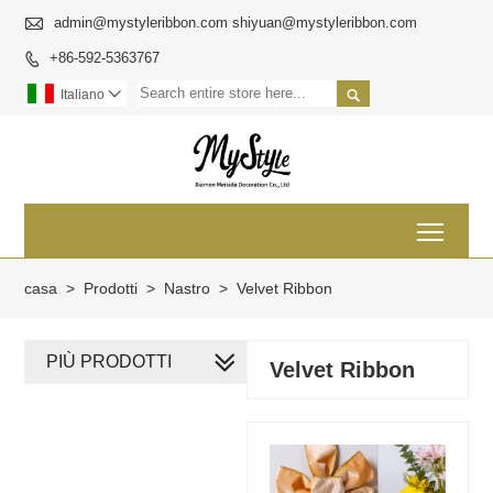

admin@mystyleribbon.com shiyuan@mystyleribbon.com
+86-592-5363767


Italiano

Toggl
casa
>
Prodotti
>
Nastro
>
Velvet Ribbon
PIÙ PRODOTTI
Velvet Ribbon