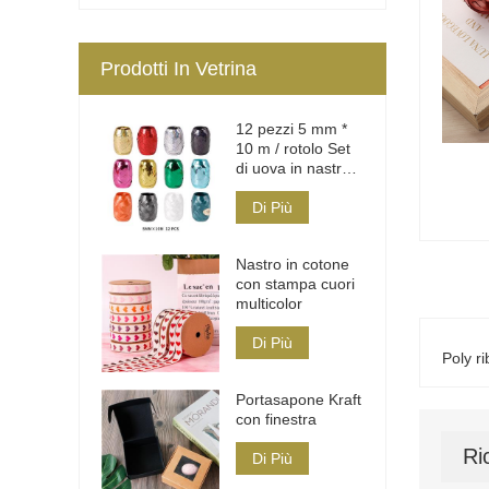
Prodotti In Vetrina
12 pezzi 5 mm *
10 m / rotolo Set
di uova in nastro
Poly
Di Più
Nastro in cotone
con stampa cuori
multicolor
Di Più
Poly r
Portasapone Kraft
con finestra
Ri
Di Più