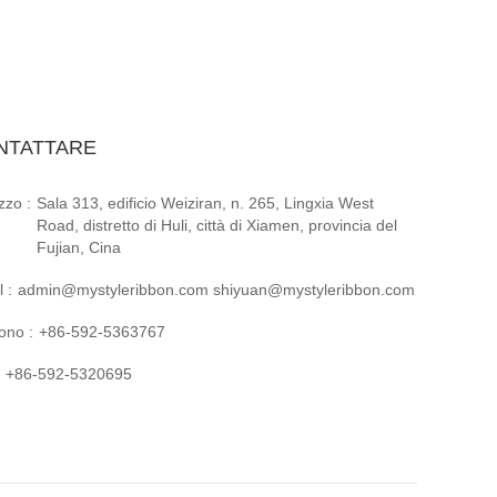
NTATTARE
izzo :
Sala 313, edificio Weiziran, n. 265, Lingxia West
Road, distretto di Huli, città di Xiamen, provincia del
Fujian, Cina
 :
admin@mystyleribbon.com shiyuan@mystyleribbon.com
ono :
+86-592-5363767
+86-592-5320695