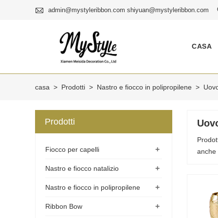

admin@mystyleribbon.com shiyuan@mystyleribbon.com
CASA
casa
>
Prodotti
>
Nastro e fiocco in polipropilene
>
Uovo
Prodotti
Uovo
Prodot
+
Fiocco per capelli
anche 
+
Nastro e fiocco natalizio
+
Nastro e fiocco in polipropilene
+
Ribbon Bow