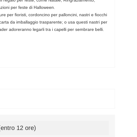
ioni regalo per feste, come Natale, Ringraziamento,
ioni per feste di Halloween.
ure per fioristi, cordoncino per palloncini, nastri e fiocchi
carta da imballaggio trasparente; o usa questi nastri per
der adoreranno legarli tra i capelli per sembrare belli.
(entro 12 ore)