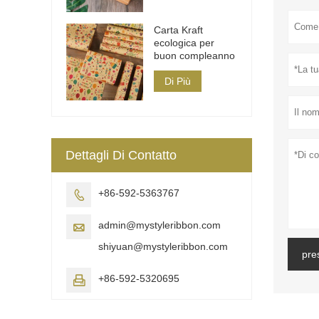
Carta Kraft
ecologica per
buon compleanno
Di Più
Dettagli Di Contatto
+86-592-5363767

admin@mystyleribbon.com

shiyuan@mystyleribbon.com
pre
+86-592-5320695
