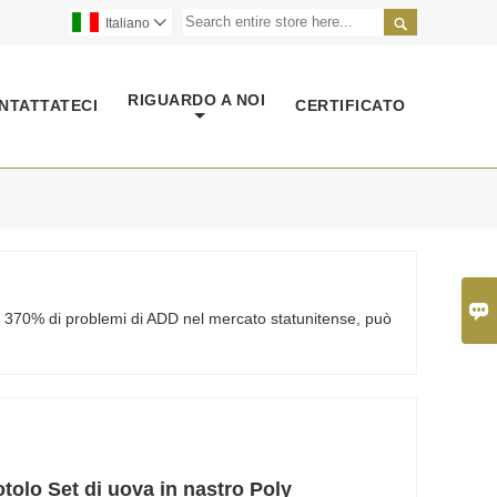

Italiano

RIGUARDO A NOI
NTATTATECI
CERTIFICATO

 il 370% di problemi di ADD nel mercato statunitense, può
otolo Set di uova in nastro Poly