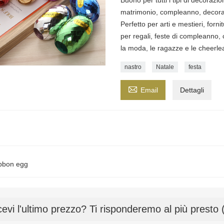
Buono per tutti i tipi di decoraz
matrimonio, compleanno, decoraz
Perfetto per arti e mestieri, fornit
per regali, feste di compleanno, 
la moda, le ragazze e le cheerlea
nastro
Natale
festa

Email
Dettagli
ibbon egg
cevi l'ultimo prezzo? Ti risponderemo al più presto 