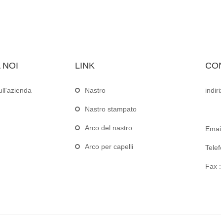
 NOI
LINK
CO
ull'azienda
Nastro
indir
Nastro stampato
Arco del nastro
Email
Arco per capelli
Telef
Fax :