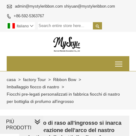

admin@mystyleribbon.com shiyuan@mystyleribbon.com
+86-592-5363767


Italiano

Toggl
casa
>
factory Tour
>
Ribbon Bow
>
Imballaggio fiocco di nastro
>
Fiocchi pre-legati personalizzati in fabbrica fiocchi di nastro
per bottiglia di profumo all'ingrosso
PIÙ
Il nastro di raso all'ingrosso si inarca
PRODOTTI
la decorazione dell'arco del nastro