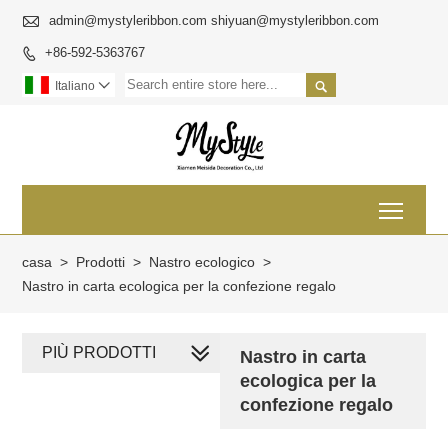

admin@mystyleribbon.com shiyuan@mystyleribbon.com
+86-592-5363767


Italiano

Toggl
casa
>
Prodotti
>
Nastro ecologico
>
Nastro in carta ecologica per la confezione regalo
PIÙ PRODOTTI
Nastro in carta
ecologica per la
confezione regalo