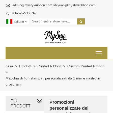

admin@mystyleribbon.com shiyuan@mystyleribbon.com
+86-592-5363767


Italiano

Toggl
casa
>
Prodotti
>
Printed Ribbon
>
Custom Printed Ribbon
>
Macchia di fiori stampati personalizzati da 1 mm e nastro in
grosgrain
PIÙ
Promozioni
PRODOTTI
personalizzate del