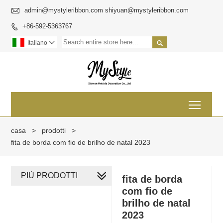

admin@mystyleribbon.com shiyuan@mystyleribbon.com
+86-592-5363767


Italiano

Toggl
casa
>
prodotti
>
fita de borda com fio de brilho de natal 2023
PIÙ PRODOTTI
fita de borda
com fio de
brilho de natal
2023