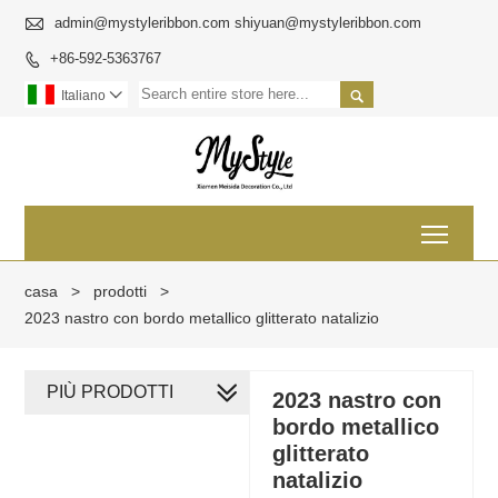

admin@mystyleribbon.com shiyuan@mystyleribbon.com
+86-592-5363767


Italiano

Toggl
casa
>
prodotti
>
2023 nastro con bordo metallico glitterato natalizio
PIÙ PRODOTTI
2023 nastro con
bordo metallico
glitterato
natalizio